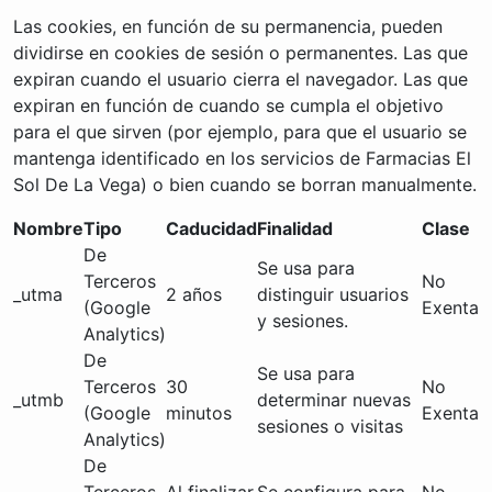
Las cookies, en función de su permanencia, pueden
dividirse en cookies de sesión o permanentes. Las que
expiran cuando el usuario cierra el navegador. Las que
expiran en función de cuando se cumpla el objetivo
para el que sirven (por ejemplo, para que el usuario se
mantenga identificado en los servicios de Farmacias El
Sol De La Vega) o bien cuando se borran manualmente.
Nombre
Tipo
Caducidad
Finalidad
Clase
De
Se usa para
Terceros
No
_utma
2 años
distinguir usuarios
(Google
Exenta
y sesiones.
Analytics)
De
Se usa para
Terceros
30
No
_utmb
determinar nuevas
(Google
minutos
Exenta
sesiones o visitas
Analytics)
De
Terceros
Al finalizar
Se configura para
No