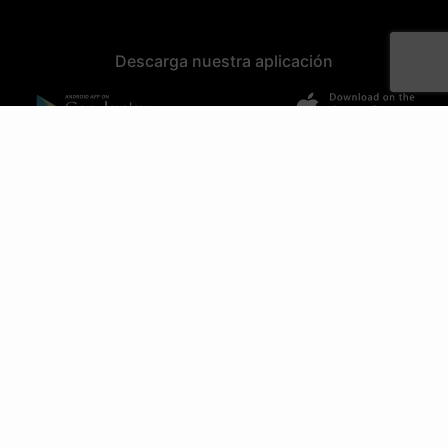
Descarga nuestra aplicación
Opciones de pago:
Políticas
LUGOTECH S.R.L.
Developed by